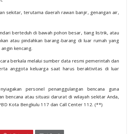
gan sekitar, terutama daerah rawan banjir, genangan air,
indari berteduh di bawah pohon besar, tiang listrik, atau
nkan atau pindahkan barang-barang di luar rumah yang
 angin kencang.
ecara berkala melalui sumber data resmi pemerintah dan
erta anggota keluarga saat harus beraktivitas di luar
yiagakan personel penanggulangan bencana guna
ian bencana atau situasi darurat di wilayah sekitar Anda,
PBD Kota Bengkulu 117 dan Call Center 112. (**)