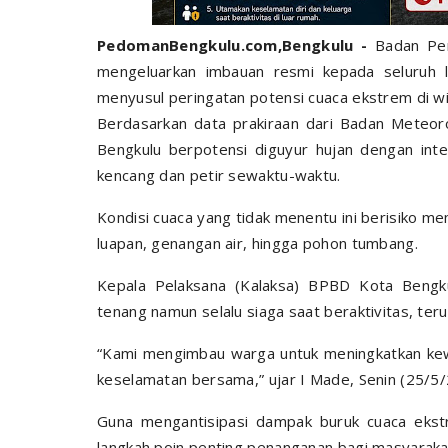
PedomanBengkulu.com,Bengkulu -
Badan Pen
mengeluarkan imbauan resmi kepada seluruh 
menyusul peringatan potensi cuaca ekstrem di wi
Berdasarkan data prakiraan dari Badan Meteoro
Bengkulu berpotensi diguyur hujan dengan inte
kencang dan petir sewaktu-waktu.
Kondisi cuaca yang tidak menentu ini berisiko me
luapan, genangan air, hingga pohon tumbang.
Kepala Pelaksana (Kalaksa) BPBD Kota Bengk
tenang namun selalu siaga saat beraktivitas, teru
“Kami mengimbau warga untuk meningkatkan kew
keselamatan bersama,” ujar I Made, Senin (25/5/
Guna mengantisipasi dampak buruk cuaca eks
langkah poin penting penanganan bagi masyaraka