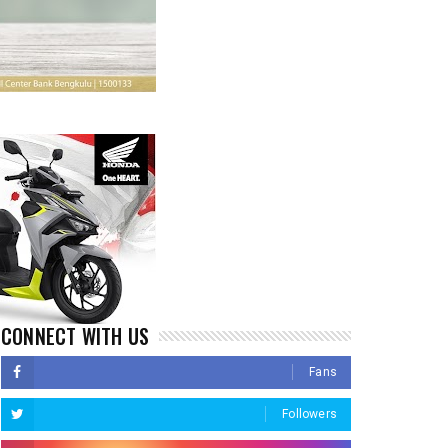
CONNECT WITH US
Fans
Followers