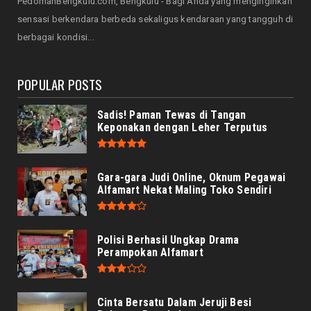
PedomanBengkulu.com, Bengkulu - Bagi Anda yang menginginkan
HONDA
sensasi berkendara berbeda sekaligus kendaraan yang tangguh di
Honda CUV e: Motor Listrik Canggih, Penuh
berbagai kondisi...
Keunggulan dan Sia...
August 07, 2026
POPULAR POSTS
Sadis! Paman Tewas di Tangan
Keponakan dengan Leher Terputus
Gara-gara Judi Online, Oknum Pegawai
Alfamart Nekat Maling Toko Sendiri
Polisi Berhasil Ungkap Drama
Perampokan Alfamart
Cinta Bersatu Dalam Jeruji Besi