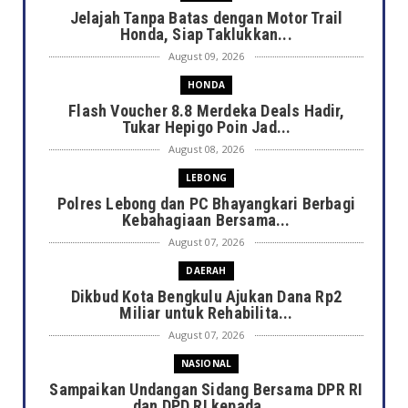
Jelajah Tanpa Batas dengan Motor Trail
Honda, Siap Taklukkan...
August 09, 2026
HONDA
Flash Voucher 8.8 Merdeka Deals Hadir,
Tukar Hepigo Poin Jad...
August 08, 2026
LEBONG
Polres Lebong dan PC Bhayangkari Berbagi
Kebahagiaan Bersama...
August 07, 2026
DAERAH
Dikbud Kota Bengkulu Ajukan Dana Rp2
Miliar untuk Rehabilita...
August 07, 2026
NASIONAL
Sampaikan Undangan Sidang Bersama DPR RI
dan DPD RI kepada ...