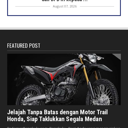
August 07, 2026
DAERAH
Semarak HUT ke-81 RI, Pemkot Bengkulu
Gelar Lomba Kebersihan...
August 07, 2026
FEATURED POST
DAERAH
Jaga Kehormatan Simbol Negara, Walikota:
Jangan Pasang Bende...
August 07, 2026
DAERAH
Bersama Forkopimda, Walikota – Wawali
Bagikan 5.000 Bendera ...
August 07, 2026
JELAJAH
Saat Amal Masjid Keliru, Nasib Negeri
Jelajah Tanpa Batas dengan Motor Trail
Mengharu-biru
Honda, Siap Taklukkan Segala Medan
August 07, 2026