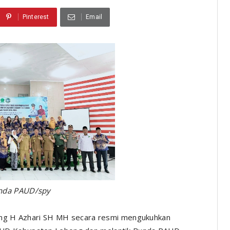
Pinterest
Email
unda PAUD/spy
ng H Azhari SH MH secara resmi mengukuhkan