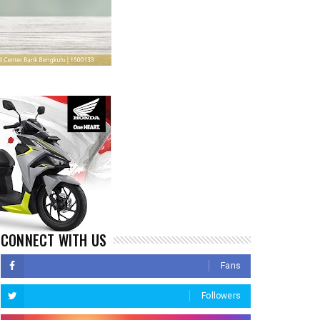
CONNECT WITH US
Fans
Followers