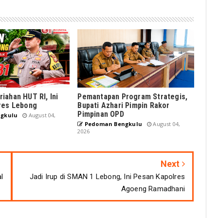
iahan HUT RI, Ini
Pemantapan Program Strategis,
res Lebong
Bupati Azhari Pimpin Rakor
Pimpinan OPD
gkulu
August 04,
Pedoman Bengkulu
August 04,
2026
Next
l
Jadi Irup di SMAN 1 Lebong, Ini Pesan Kapolres
Agoeng Ramadhani