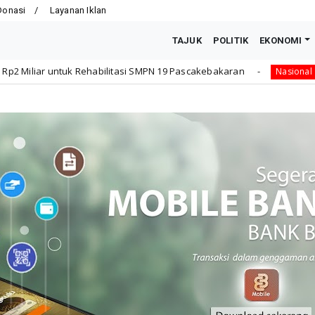
Donasi
Layanan Iklan
TAJUK
POLITIK
EKONOMI
litasi SMPN 19 Pascakebakaran
Sampaikan Undangan 
Nasional