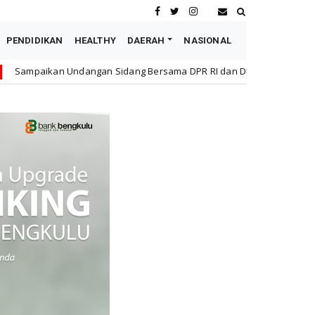
PENDIDIKAN
HEALTHY
DAERAH
NASIONAL
Sidang Bersama DPR RI dan DPD RI kepada Wapres Boediono, Sultan: