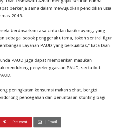
. Dian Rismawati Azhari mengajak seluruh Bunda
apat berkerja sama dalam mewujudkan pendidikan usia
 emas 2045.
rela berdasarkan rasa cinta dan kasih sayang, yang
ran sebagai sosok penggerak utama, tokoh sentral figur
embangan Layanan PAUD yang berkualitas," kata Dian.
Bunda PAUD juga dapat memberikan masukan
tuk mendukung penyelenggaraan PAUD, serta ikut
 PAUD.
ng peningkatan konsumsi makan sehat, bergizi
endorong pencegahan dan penuntasan stunting bagi
Pinterest
Email