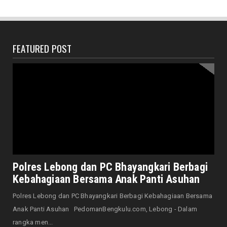
Bersama Forkopimda, Walikota – Wawali
Bagikan 5.000 Bendera ...
August 07, 2026
FEATURED POST
JELAJAH
Saat Amal Masjid Keliru, Nasib Negeri
Mengharu-biru
August 07, 2026
HONDA
Honda CUV e: Motor Listrik Canggih, Penuh
Keunggulan dan Sia...
August 07, 2026
NASIONAL
Senator Leni John Latief: Saatnya
Polres Lebong dan PC Bhayangkari Berbagi
Mengutamakan Rehabilitasi
Kebahagiaan Bersama Anak Panti Asuhan
August 06, 2026
Polres Lebong dan PC Bhayangkari Berbagi Kebahagiaan Bersama
NASIONAL
Anak Panti Asuhan PedomanBengkulu.com, Lebong - Dalam
Prabowo Apresiasi Teknologi Genteng Ramah
rangka men...
Lingkungan BRIN, M...