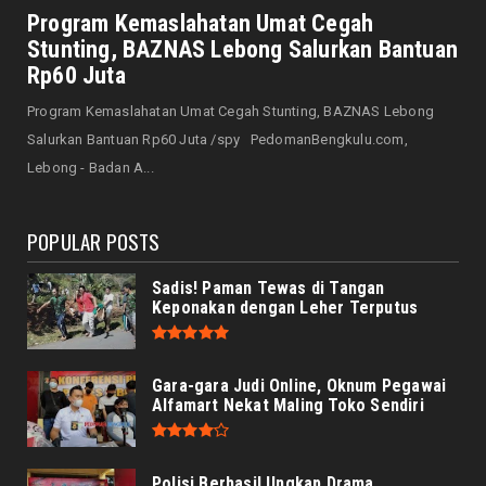
Kebakaran di Nusa Indah Kota Bengkulu
Program Kemaslahatan Umat Cegah
Nyaris Memakan Korban ...
Stunting, BAZNAS Lebong Salurkan Bantuan
August 10, 2026
Rp60 Juta
DAERAH
Program Kemaslahatan Umat Cegah Stunting, BAZNAS Lebong
DLH dan Damkar Kolaborasi Jaga Keasrian
Salurkan Bantuan Rp60 Juta /spy PedomanBengkulu.com,
Taman Kota di Musim ...
Lebong - Badan A...
August 10, 2026
POPULAR POSTS
Sadis! Paman Tewas di Tangan
Keponakan dengan Leher Terputus
Gara-gara Judi Online, Oknum Pegawai
Alfamart Nekat Maling Toko Sendiri
Polisi Berhasil Ungkap Drama