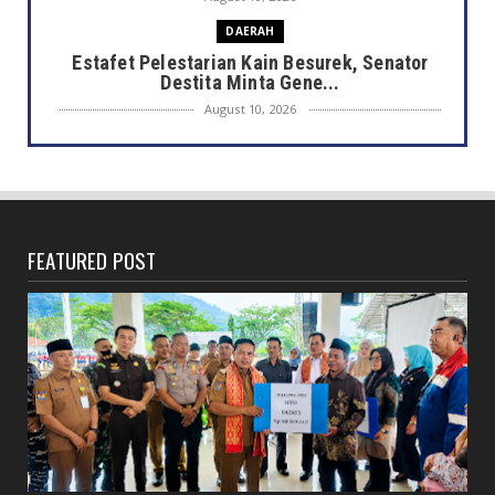
DAERAH
Estafet Pelestarian Kain Besurek, Senator
Destita Minta Gene...
August 10, 2026
DAERAH
Merawat Warisan Sang Maestro, Pemkot
Bengkulu Dorong Regener...
August 10, 2026
FEATURED POST
DAERAH
6 Bulan Gaji Tak Dibayar, Jurnalis Nekat
Gugat Perusahaan Me...
August 10, 2026
JELAJAH
Negara dan Wilayah Ini Disebut dalam Al-
Qur’an, Indonesia Te...
August 10, 2026
DAERAH