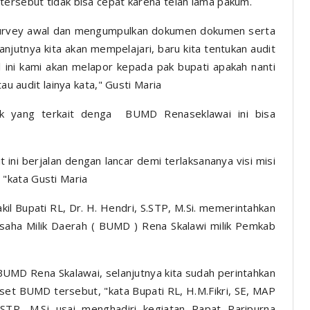
tersebut tidak bisa cepat karena telah lama pakum.
survey awal dan mengumpulkan dokumen dokumen serta
njutnya kita akan mempelajari, baru kita tentukan audit
l ini kami akan melapor kepada pak bupati apakah nanti
au audit lainya kata," Gusti Maria
hak yang terkait denga BUMD Renaseklawai ini bisa
ini berjalan dengan lancar demi terlaksananya visi misi
"kata Gusti Maria
il Bupati RL, Dr. H. Hendri, S.STP, M.Si. memerintahkan
saha Milik Daerah ( BUMD ) Rena Skalawi milik Pemkab
UMD Rena Skalawai, selanjutnya kita sudah perintahkan
set BUMD tersebut, "kata Bupati RL, H.M.Fikri, SE, MAP
.STP, M.Si usai menghadiri kegiatan Rapat Paripurna