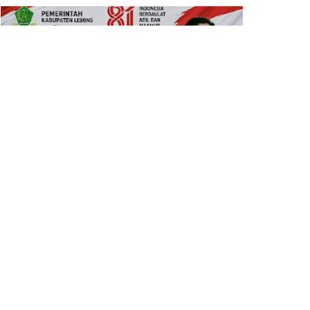
Meriahkan HUT RI ke-81, Pemkab
Lebong Bagikan Bendera Merah
Putih
Cari Motor Bebek Tahan
Banting? Ini Rekomendasi
Andalan untu...
PWI Provinsi Bengkulu
Matangkan Persiapan Pelantikan
Penguru...
LaNyalla Raih Radar Surabaya
Award 2026 sebagai Tokoh