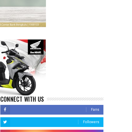
CONNECT WITH US
Fans
Followers