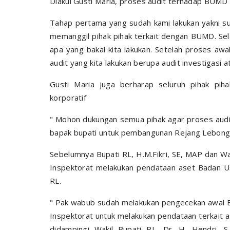
Diakui Gusti Maria, proses audit terhadap BUMD 
Tahap pertama yang sudah kami lakukan yakni 
memanggil pihak pihak terkait dengan BUMD. Sela
apa yang bakal kita lakukan. Setelah proses awa
audit yang kita lakukan berupa audit investigasi at
Gusti Maria juga berharap seluruh pihak pi
korporatif
" Mohon dukungan semua pihak agar proses audit 
bapak bupati untuk pembangunan Rejang Lebong 
Sebelumnya Bupati RL, H.M.Fikri, SE, MAP dan Wak
Inspektorat melakukan pendataan aset Badan U
RL.
" Pak wabub sudah melakukan pengecekan awal B
Inspektorat untuk melakukan pendataan terkait a
didampingi Wakil Bupati RL, Dr. H. Hendri, S