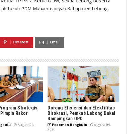
a Ketua TP PKK, Ketua GOW, Sekda Lebong beserta
mlah tokoh PDM Muhammadiyah Kabupaten Lebong.
Pinterest
Email
rogram Strategis,
Dorong Efisiensi dan Efektifitas
 Pimpin Rakor
Birokrasi, Pemkab Lebong Bakal
Rampingkan OPD
gkulu
August 04,
Pedoman Bengkulu
August 04,
2026