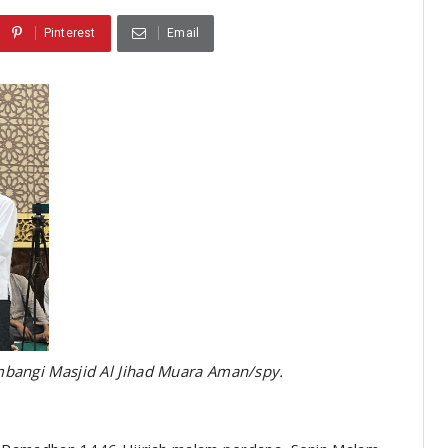
Pinterest
Email
bangi Masjid Al Jihad Muara Aman/spy.