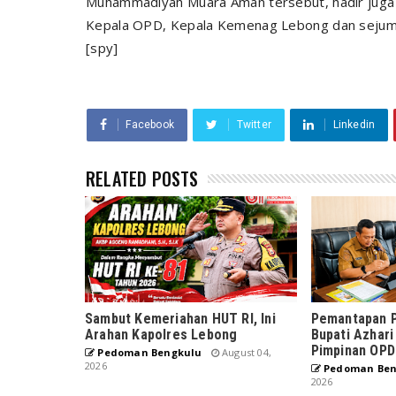
Muhammadiyah Muara Aman tersebut, hadir jug
Kepala OPD, Kepala Kemenag Lebong dan seju
[spy]
Facebook
Twitter
Linkedin
RELATED POSTS
Sambut Kemeriahan HUT RI, Ini
Pemantapan P
Arahan Kapolres Lebong
Bupati Azhari
Pimpinan OPD
Pedoman Bengkulu
August 04,
2026
Pedoman Ben
2026