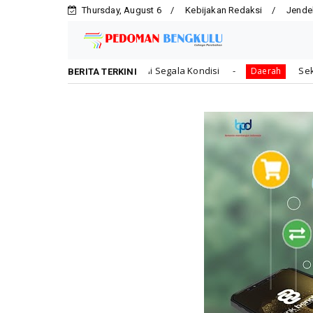
Thursday, August 6
Kebijakan Redaksi
Jende
 Maksimal di Segala Kondisi
Sekda Provinsi Herwan An
Daerah
BERITA TERKINI