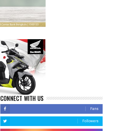
CONNECT WITH US
Fans
Followers