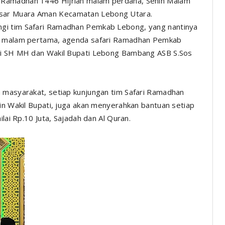
 Ramadhan 1446 Hijriah malam perdana, Senin Malam
asar Muara Aman Kecamatan Lebong Utara.
ungi tim Safari Ramadhan Pemkab Lebong, yang nantinya
uk malam pertama, agenda safari Ramadhan Pemkab
ri SH MH dan Wakil Bupati Lebong Bambang ASB S.Sos
n masyarakat, setiap kunjungan tim Safari Ramadhan
in Wakil Bupati, juga akan menyerahkan bantuan setiap
ilai Rp.10 Juta, Sajadah dan Al Quran.