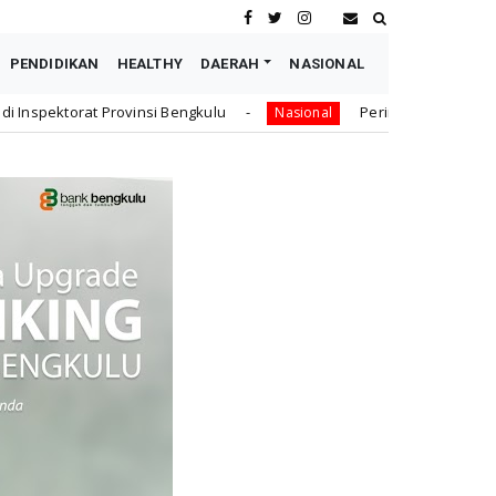
PENDIDIKAN
HEALTHY
DAERAH
NASIONAL
si Bengkulu
Peringati Hari Dharma Wanita Nasional 20
Nasional