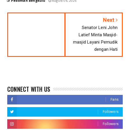
Pedoman Bengkulu
August 04, 2026
Next
Senator Leni John
Latief Minta Masjid-
masjid Layani Pemudik
dengan Hati
CONNECT WITH US
Fans
Followers
Followers