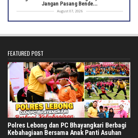
Jangan Pasang Bende...
August 07, 2026
DAERAH
Bersama Forkopimda, Walikota – Wawali
Bagikan 5.000 Bendera ...
August 07, 2026
FEATURED POST
JELAJAH
Saat Amal Masjid Keliru, Nasib Negeri
Mengharu-biru
August 07, 2026
HONDA
Honda CUV e: Motor Listrik Canggih, Penuh
Keunggulan dan Sia...
August 07, 2026
NASIONAL
Senator Leni John Latief: Saatnya
Polres Lebong dan PC Bhayangkari Berbagi
Mengutamakan Rehabilitasi
Kebahagiaan Bersama Anak Panti Asuhan
August 06, 2026