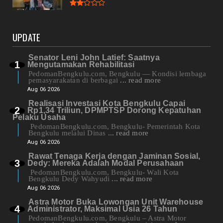
UPDATE
Senator Leni John Latief: Saatnya
Mengutamakan Rehabilitasi
PedomanBengkulu.com, Bengkulu — Kondisi lembaga
pemasyarakatan di berbagai
... read more
Aug 06 2026
Realisasi Investasi Kota Bengkulu Capai
Rp1,34 Triliun, DPMPTSP Dorong Kepatuhan
Pelaku Usaha
PedomanBengkulu.com, Bengkulu- Pemerintah Kota
Bengkulu melalui Dinas
... read more
Aug 06 2026
Rawat Tenaga Kerja dengan Jaminan Sosial,
Dedy: Mereka Adalah Modal Perusahaan
PedomanBengkulu.com, Bengkulu- Wali Kota
Bengkulu Dedy Wahyudi
... read more
Aug 06 2026
Astra Motor Buka Lowongan Unit Warehouse
Administrator, Maksimal Usia 26 Tahun
PedomanBengkulu.com, Bengkulu – Astra Motor