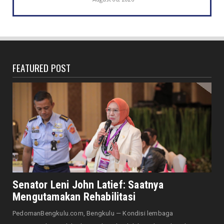
DAERAH
Heboh Bak Kunjungan Presiden, Walikota
Dedy Tinjau Cek Keseh...
August 06, 2026
FEATURED POST
HONDA
Lebih Pasti dengan Kampas Rem Asli Honda,
Pengereman Maksima...
August 06, 2026
HOTEL MERCURE
Mercure Bengkulu Hadirkan Staycation
Ramah Keluarga, Tamu Da...
August 05, 2026
EKONOMI
Hotel Santika Bengkulu Hadirkan Promo HUT
Senator Leni John Latief: Saatnya
ke-81 RI, Kamar Mu...
Mengutamakan Rehabilitasi
August 05, 2026
PedomanBengkulu.com, Bengkulu — Kondisi lembaga
NASIONAL