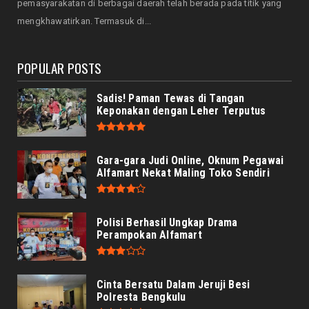
pemasyarakatan di berbagai daerah telah berada pada titik yang
Menjadi Tuan Rumah Sidang Tahunan MPR RI
mengkhawatirkan. Termasuk di...
dan Sidang Bersama...
August 05, 2026
POPULAR POSTS
Sadis! Paman Tewas di Tangan
Keponakan dengan Leher Terputus
Gara-gara Judi Online, Oknum Pegawai
Alfamart Nekat Maling Toko Sendiri
Polisi Berhasil Ungkap Drama
Perampokan Alfamart
Cinta Bersatu Dalam Jeruji Besi
Polresta Bengkulu