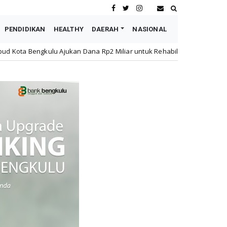
PENDIDIKAN
HEALTHY
DAERAH
NASIONAL
n Dana Rp2 Miliar untuk Rehabilitasi SMPN 19 Pascakebakaran
Na