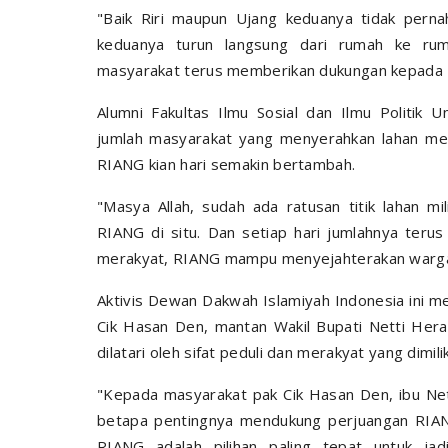
"Baik Riri maupun Ujang keduanya tidak pern
keduanya turun langsung dari rumah ke ru
masyarakat terus memberikan dukungan kepada R
Alumni Fakultas Ilmu Sosial dan Ilmu Politik 
jumlah masyarakat yang menyerahkan lahan me
RIANG kian hari semakin bertambah.
"Masya Allah, sudah ada ratusan titik lahan m
RIANG di situ. Dan setiap hari jumlahnya teru
merakyat, RIANG mampu menyejahterakan warga 
Aktivis Dewan Dakwah Islamiyah Indonesia ini m
Cik Hasan Den, mantan Wakil Bupati Netti Her
dilatari oleh sifat peduli dan merakyat yang dimili
"Kepada masyarakat pak Cik Hasan Den, ibu Net
betapa pentingnya mendukung perjuangan RIANG
RIANG adalah pilihan paling tepat untuk jad