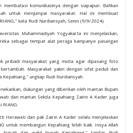
ah membatasi komunikasinya dengan siapapun. Bahkan
mah untuk menjumpai masyarakat. Hal ini membuat
IANG," kata Rudi Nurdiansyah, Senin (9/9/2024).
Universitas Muhammadiyah Yogyakarta ini menjelaskan,
reka sebagai tempat alat peraga kampanye pasangan
ilik pribadi masyarakat yang minta agar dipasang foto
s bertambah. Masyarakat yakin dengan sifat peduli dan
Kepahiang," ungkap Rudi Nurdiansyah.
enekankan, dukungan yang diberikan oleh mantan Bupati
awati dan mantan Sekda Kepahiang Zairin A Kader juga
ki RIANG.
ti Herawati dan pak Zairin A Kader selalu menjelaskan
 untuk membangun Kepahiang lebih baik. Insya Allah
i bupati dan wakil bupati Kepahiang," tandas Rudi