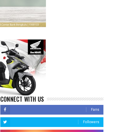
CONNECT WITH US
Fans
Followers