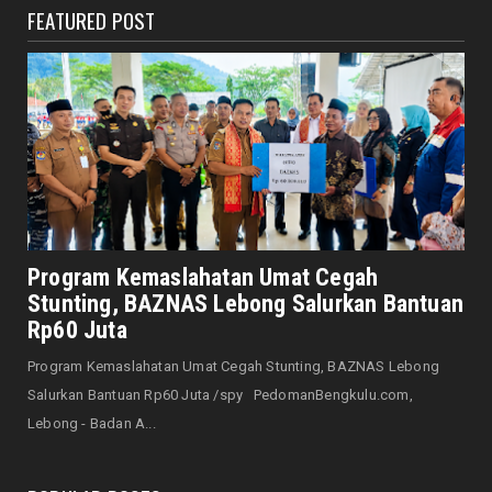
FEATURED POST
DAERAH
6 Bulan Gaji Tak Dibayar, Jurnalis Nekat
Gugat Perusahaan Me...
August 10, 2026
JELAJAH
Negara dan Wilayah Ini Disebut dalam Al-
Qur’an, Indonesia Te...
August 10, 2026
DAERAH
Kebakaran di Nusa Indah Kota Bengkulu
Program Kemaslahatan Umat Cegah
Nyaris Memakan Korban ...
Stunting, BAZNAS Lebong Salurkan Bantuan
August 10, 2026
Rp60 Juta
DAERAH
Program Kemaslahatan Umat Cegah Stunting, BAZNAS Lebong
DLH dan Damkar Kolaborasi Jaga Keasrian
Salurkan Bantuan Rp60 Juta /spy PedomanBengkulu.com,
Taman Kota di Musim ...
Lebong - Badan A...
August 10, 2026