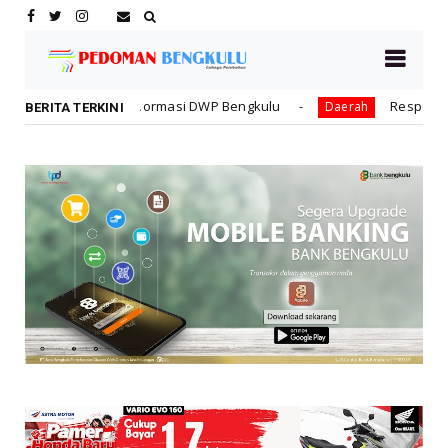
formasi DWP Bengkulu
Respon Kendala Banjir, PUPR Sia
Daerah
BERITA TERKINI