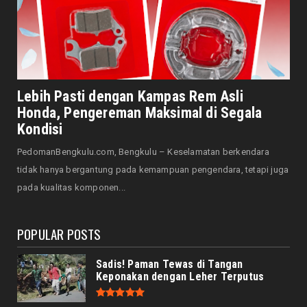
DAERAH
Sambut HUT ke-81 RI, Walikota Ajak Warga
Perkuat Gotong Royo...
August 05, 2026
DAERAH
Momen HUT RI dan Maulid Nabi, BMA Kota
Lebih Pasti dengan Kampas Rem Asli
Bengkulu Sambut Baik ...
Honda, Pengereman Maksimal di Segala
August 05, 2026
Kondisi
BENGKULU
PedomanBengkulu.com, Bengkulu – Keselamatan berkendara
Sambut Kemeriahan HUT RI, Ini Arahan
tidak hanya bergantung pada kemampuan pengendara, tetapi juga
Kapolres Lebong
pada kualitas komponen...
August 04, 2026
POPULAR POSTS
Sadis! Paman Tewas di Tangan
Keponakan dengan Leher Terputus