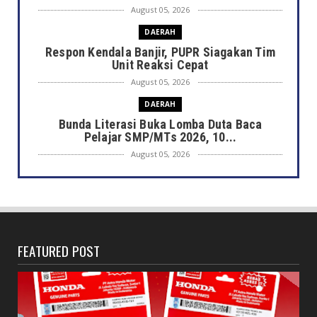
August 05, 2026
DAERAH
Respon Kendala Banjir, PUPR Siagakan Tim
Unit Reaksi Cepat
August 05, 2026
DAERAH
Bunda Literasi Buka Lomba Duta Baca
Pelajar SMP/MTs 2026, 10...
August 05, 2026
DAERAH
Gerakan Pembagian 5.000 Bendera Merah
Putih Dimulai Jumat In...
August 05, 2026
FEATURED POST
DAERAH
Satpol PP Kota Bengkulu Amankan Siswa
SMAN 2 Bolos Sekolah
August 05, 2026