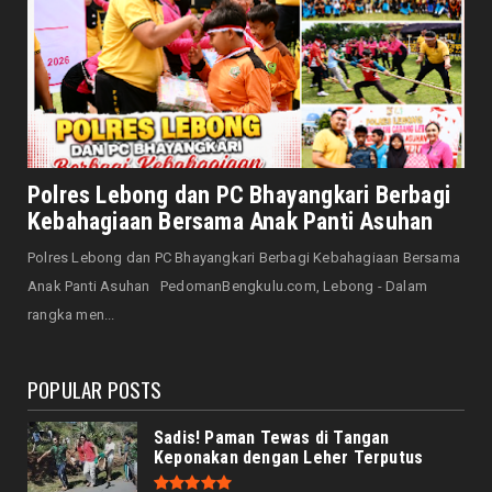
August 07, 2026
HONDA
Honda CUV e: Motor Listrik Canggih, Penuh
Keunggulan dan Sia...
August 07, 2026
NASIONAL
Senator Leni John Latief: Saatnya
Polres Lebong dan PC Bhayangkari Berbagi
Mengutamakan Rehabilitasi
Kebahagiaan Bersama Anak Panti Asuhan
August 06, 2026
Polres Lebong dan PC Bhayangkari Berbagi Kebahagiaan Bersama
NASIONAL
Anak Panti Asuhan PedomanBengkulu.com, Lebong - Dalam
Prabowo Apresiasi Teknologi Genteng Ramah
rangka men...
Lingkungan BRIN, M...
August 06, 2026
POPULAR POSTS
Sadis! Paman Tewas di Tangan
Keponakan dengan Leher Terputus