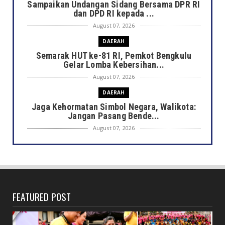
Sampaikan Undangan Sidang Bersama DPR RI
dan DPD RI kepada ...
August 07, 2026
DAERAH
Semarak HUT ke-81 RI, Pemkot Bengkulu
Gelar Lomba Kebersihan...
August 07, 2026
DAERAH
Jaga Kehormatan Simbol Negara, Walikota:
Jangan Pasang Bende...
August 07, 2026
DAERAH
Bersama Forkopimda, Walikota – Wawali
Bagikan 5.000 Bendera ...
August 07, 2026
FEATURED POST
JELAJAH
Saat Amal Masjid Keliru, Nasib Negeri
Mengharu-biru