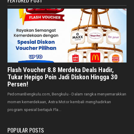
Bersama Forkopimda, Walikota – Wawali
Bagikan 5.000 Bendera ...
August 07, 2026
JELAJAH
Saat Amal Masjid Keliru, Nasib Negeri
Mengharu-biru
August 07, 2026
HONDA
Honda CUV e: Motor Listrik Canggih, Penuh
Flash Voucher 8.8 Merdeka Deals Hadir,
Keunggulan dan Sia...
Tukar Hepigo Poin Jadi Diskon Hingga 30
August 07, 2026
Persen!
HONDA
PedomanBengkulu.com, Bengkulu - Dalam rangka menyemarakkan
Servis Bukan Saat Rusak: Astra Motor
momen kemerdekaan, Astra Motor kembali menghadirkan
Bengkulu Ingatkan Penti...
program spesial bertajuk Fla...
August 07, 2026
POPULAR POSTS