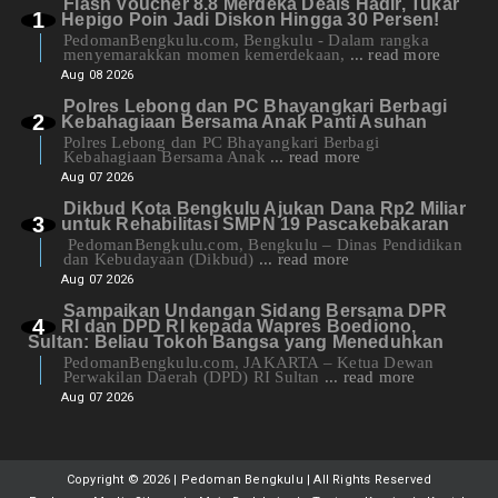
Flash Voucher 8.8 Merdeka Deals Hadir, Tukar
Hepigo Poin Jadi Diskon Hingga 30 Persen!
PedomanBengkulu.com, Bengkulu - Dalam rangka
menyemarakkan momen kemerdekaan,
... read more
Aug 08 2026
Polres Lebong dan PC Bhayangkari Berbagi
Kebahagiaan Bersama Anak Panti Asuhan
Polres Lebong dan PC Bhayangkari Berbagi
Kebahagiaan Bersama Anak
... read more
Aug 07 2026
Dikbud Kota Bengkulu Ajukan Dana Rp2 Miliar
untuk Rehabilitasi SMPN 19 Pascakebakaran
PedomanBengkulu.com, Bengkulu – Dinas Pendidikan
dan Kebudayaan (Dikbud)
... read more
Aug 07 2026
Sampaikan Undangan Sidang Bersama DPR
RI dan DPD RI kepada Wapres Boediono,
Sultan: Beliau Tokoh Bangsa yang Meneduhkan
PedomanBengkulu.com, JAKARTA – Ketua Dewan
Perwakilan Daerah (DPD) RI Sultan
... read more
Aug 07 2026
Copyright ©
2026 | Pedoman Bengkulu | All Rights Reserved