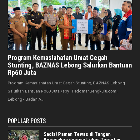
August 10, 2026
JELAJAH
Negara dan Wilayah Ini Disebut dalam Al-
Qur’an, Indonesia Te...
August 10, 2026
DAERAH
Kebakaran di Nusa Indah Kota Bengkulu
Program Kemaslahatan Umat Cegah
Nyaris Memakan Korban ...
Stunting, BAZNAS Lebong Salurkan Bantuan
August 10, 2026
Rp60 Juta
DAERAH
Program Kemaslahatan Umat Cegah Stunting, BAZNAS Lebong
DLH dan Damkar Kolaborasi Jaga Keasrian
Salurkan Bantuan Rp60 Juta /spy PedomanBengkulu.com,
Taman Kota di Musim ...
Lebong - Badan A...
August 10, 2026
POPULAR POSTS
Sadis! Paman Tewas di Tangan
Keponakan dengan Leher Terputus