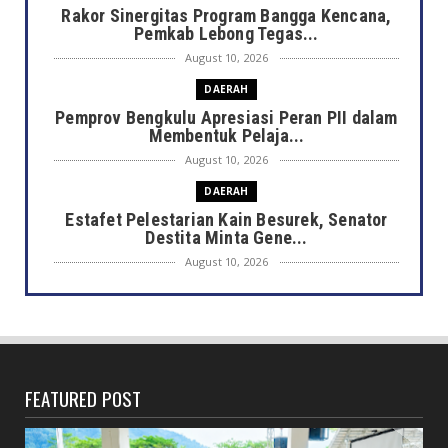
Rakor Sinergitas Program Bangga Kencana,
Pemkab Lebong Tegas...
August 10, 2026
DAERAH
Pemprov Bengkulu Apresiasi Peran PII dalam
Membentuk Pelaja...
August 10, 2026
DAERAH
Estafet Pelestarian Kain Besurek, Senator
Destita Minta Gene...
August 10, 2026
DAERAH
Merawat Warisan Sang Maestro, Pemkot
Bengkulu Dorong Regener...
August 10, 2026
FEATURED POST
DAERAH
6 Bulan Gaji Tak Dibayar, Jurnalis Nekat
Gugat Perusahaan Me...