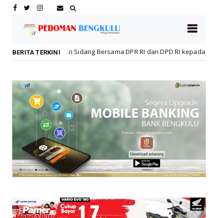
dang Bersama DPR RI dan DPD RI kepada Wapres Boediono, Sultan: 
BERITA TERKINI