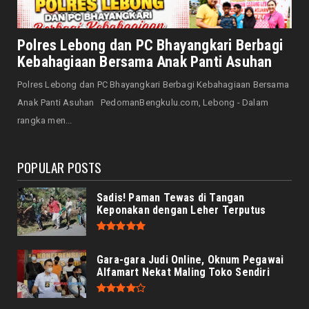
August 07, 2026
NASIONAL
Senator Leni John Latief: Saatnya
Polres Lebong dan PC Bhayangkari Berbagi
Mengutamakan Rehabilitasi
Kebahagiaan Bersama Anak Panti Asuhan
August 06, 2026
Polres Lebong dan PC Bhayangkari Berbagi Kebahagiaan Bersama
NASIONAL
Anak Panti Asuhan PedomanBengkulu.com, Lebong - Dalam
Prabowo Apresiasi Teknologi Genteng Ramah
rangka men...
Lingkungan BRIN, M...
August 06, 2026
POPULAR POSTS
Sadis! Paman Tewas di Tangan
Keponakan dengan Leher Terputus
Gara-gara Judi Online, Oknum Pegawai
Alfamart Nekat Maling Toko Sendiri