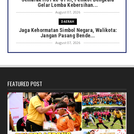
Gelar Lomba Kebersihan...
August 07, 2026
DAERAH
Jaga Kehormatan Simbol Negara, Walikota:
Jangan Pasang Bende...
August 07, 2026
DAERAH
Bersama Forkopimda, Walikota – Wawali
Bagikan 5.000 Bendera ...
August 07, 2026
FEATURED POST
JELAJAH
Saat Amal Masjid Keliru, Nasib Negeri
Mengharu-biru
August 07, 2026
HONDA
Honda CUV e: Motor Listrik Canggih, Penuh
Keunggulan dan Sia...