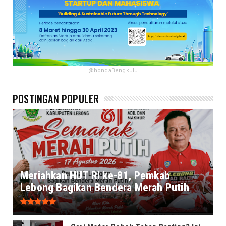
@hondaBengkulu
POSTINGAN POPULER
Meriahkan HUT RI ke-81, Pemkab
Lebong Bagikan Bendera Merah Putih