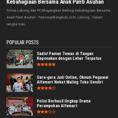
Kebahagiaan Bersama Anak Panti Asuhan
August 06, 2026
Polres Lebong dan PC Bhayangkari Berbagi Kebahagiaan Bersama
NASIONAL
Anak Panti Asuhan PedomanBengkulu.com, Lebong - Dalam
Prabowo Apresiasi Teknologi Genteng Ramah
rangka men...
Lingkungan BRIN, M...
August 06, 2026
POPULAR POSTS
Sadis! Paman Tewas di Tangan
Keponakan dengan Leher Terputus
Gara-gara Judi Online, Oknum Pegawai
Alfamart Nekat Maling Toko Sendiri
Polisi Berhasil Ungkap Drama
Perampokan Alfamart