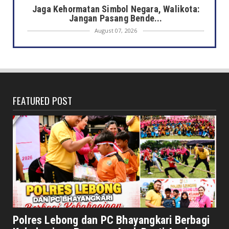
Jaga Kehormatan Simbol Negara, Walikota:
Jangan Pasang Bende...
August 07, 2026
DAERAH
Bersama Forkopimda, Walikota – Wawali
Bagikan 5.000 Bendera ...
August 07, 2026
FEATURED POST
JELAJAH
Saat Amal Masjid Keliru, Nasib Negeri
Mengharu-biru
August 07, 2026
HONDA
Honda CUV e: Motor Listrik Canggih, Penuh
Keunggulan dan Sia...
August 07, 2026
NASIONAL
Senator Leni John Latief: Saatnya
Polres Lebong dan PC Bhayangkari Berbagi
Mengutamakan Rehabilitasi