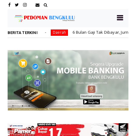
6 Bulan Gaji Tak Dibayar, Jurnalis Nekat Gugat Perusa
Daerah
BERITA TERKINI