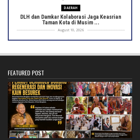
DAERAH
DLH dan Damkar Kolaborasi Jaga Keasrian
Taman Kota di Musim ...
August 10, 2026
DAERAH
Miris, Pelajar Mabuk Bawa Sajam
August 10, 2026
HONDA
FEATURED POST
Lebih dari Sekadar Chatbot, Amanda Menjadi
Asisten Digital ...
August 10, 2026
JELAJAH
Saat Amal Masjid Keliru, Nasib Negeri
Mengharu-biru (Bagi...
August 10, 2026
DAERAH
Road to HKAN 2026, Asisten III Pemkot