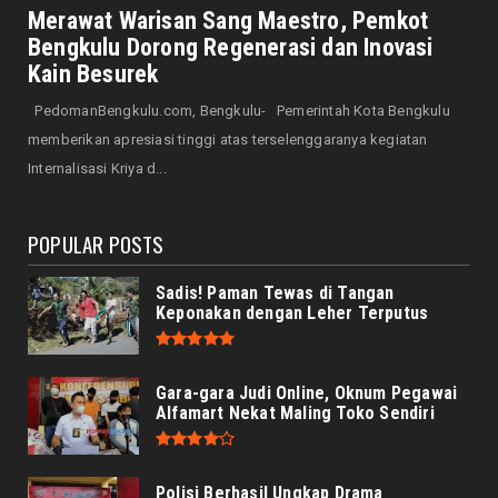
Bengkulu Ikut Melepasl...
Merawat Warisan Sang Maestro, Pemkot
Bengkulu Dorong Regenerasi dan Inovasi
August 09, 2026
Kain Besurek
HONDA
Jelajah Tanpa Batas dengan Motor Trail
PedomanBengkulu.com, Bengkulu- Pemerintah Kota Bengkulu
Honda, Siap Taklukkan...
memberikan apresiasi tinggi atas terselenggaranya kegiatan
August 09, 2026
Internalisasi Kriya d...
POPULAR POSTS
Sadis! Paman Tewas di Tangan
Keponakan dengan Leher Terputus
Gara-gara Judi Online, Oknum Pegawai
Alfamart Nekat Maling Toko Sendiri
Polisi Berhasil Ungkap Drama