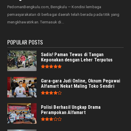
August 05, 2026
PedomanBengkulu.com, Bengkulu — Kondisi lembaga
NASIONAL
pemasyarakatan di berbagai daerah telah berada pada titik yang
Menjadi Tuan Rumah Sidang Tahunan MPR RI
mengkhawatirkan. Termasuk di...
dan Sidang Bersama...
August 05, 2026
POPULAR POSTS
Sadis! Paman Tewas di Tangan
Keponakan dengan Leher Terputus
Gara-gara Judi Online, Oknum Pegawai
Alfamart Nekat Maling Toko Sendiri
Polisi Berhasil Ungkap Drama
Perampokan Alfamart