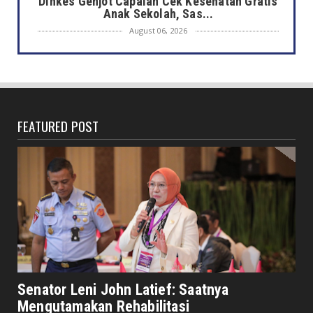
Dinkes Genjot Capaian Cek Kesehatan Gratis
Anak Sekolah, Sas...
August 06, 2026
DAERAH
Heboh Bak Kunjungan Presiden, Walikota
Dedy Tinjau Cek Keseh...
August 06, 2026
FEATURED POST
HONDA
Lebih Pasti dengan Kampas Rem Asli Honda,
Pengereman Maksima...
August 06, 2026
HOTEL MERCURE
Mercure Bengkulu Hadirkan Staycation
Ramah Keluarga, Tamu Da...
August 05, 2026
EKONOMI
Hotel Santika Bengkulu Hadirkan Promo HUT
Senator Leni John Latief: Saatnya
ke-81 RI, Kamar Mu...
Mengutamakan Rehabilitasi