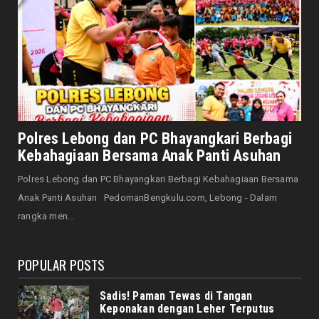
Mengharu-biru
August 07, 2026
HONDA
Honda CUV e: Motor Listrik Canggih, Penuh
Keunggulan dan Sia...
August 07, 2026
NASIONAL
Senator Leni John Latief: Saatnya
Polres Lebong dan PC Bhayangkari Berbagi
Mengutamakan Rehabilitasi
Kebahagiaan Bersama Anak Panti Asuhan
August 06, 2026
Polres Lebong dan PC Bhayangkari Berbagi Kebahagiaan Bersama
NASIONAL
Anak Panti Asuhan PedomanBengkulu.com, Lebong - Dalam
Prabowo Apresiasi Teknologi Genteng Ramah
rangka men...
Lingkungan BRIN, M...
August 06, 2026
POPULAR POSTS
Sadis! Paman Tewas di Tangan
Keponakan dengan Leher Terputus