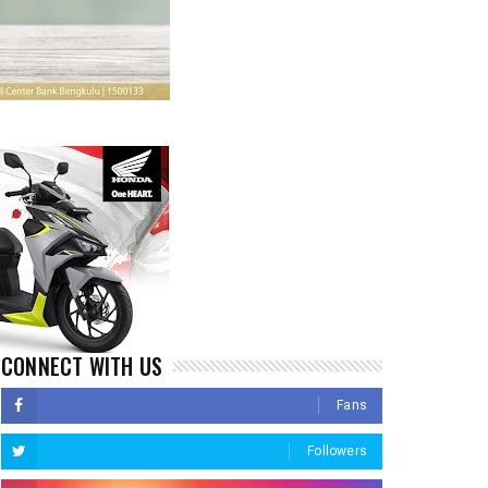
CONNECT WITH US
Fans
Followers