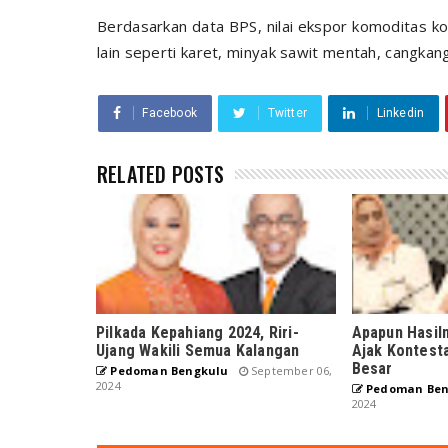
Berdasarkan data BPS, nilai ekspor komoditas k
lain seperti karet, minyak sawit mentah, cangkang
Facebook
Twitter
Linkedin
RELATED POSTS
Pilkada Kepahiang 2024, Riri-
Apapun Hasiln
Ujang Wakili Semua Kalangan
Ajak Kontest
Besar
Pedoman Bengkulu
September 06,
2024
Pedoman Ben
2024