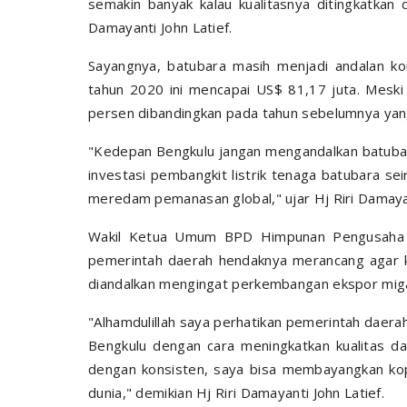
semakin banyak kalau kualitasnya ditingkatkan
Damayanti John Latief.
Sayangnya, batubara masih menjadi andalan ko
tahun 2020 ini mencapai US$ 81,17 juta. Meski 
persen dibandingkan pada tahun sebelumnya yang
"Kedepan Bengkulu jangan mengandalkan batubar
investasi pembangkit listrik tenaga batubara sei
meredam pemanasan global," ujar Hj Riri Damayan
Wakil Ketua Umum BPD Himpunan Pengusaha M
pemerintah daerah hendaknya merancang agar k
diandalkan mengingat perkembangan ekspor miga
"Alhamdulillah saya perhatikan pemerintah daera
Bengkulu dengan cara meningkatkan kualitas da
dengan konsisten, saya bisa membayangkan kop
dunia," demikian Hj Riri Damayanti John Latief.