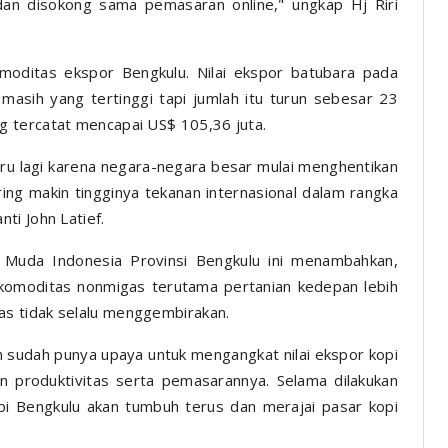
 dan disokong sama pemasaran online," ungkap Hj Riri
moditas ekspor Bengkulu. Nilai ekspor batubara pada
masih yang tertinggi tapi jumlah itu turun sebesar 23
 tercatat mencapai US$ 105,36 juta.
u lagi karena negara-negara besar mulai menghentikan
ring makin tingginya tekanan internasional dalam rangka
ti John Latief.
uda Indonesia Provinsi Bengkulu ini menambahkan,
omoditas nonmigas terutama pertanian kedepan lebih
s tidak selalu menggembirakan.
h sudah punya upaya untuk mengangkat nilai ekspor kopi
n produktivitas serta pemasarannya. Selama dilakukan
i Bengkulu akan tumbuh terus dan merajai pasar kopi