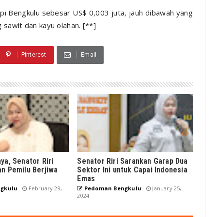
opi Bengkulu sebesar US$ 0,003 juta, jauh dibawah yang
 sawit dan kayu olahan. [**]
Pinterest
Email
ya, Senator Riri
Senator Riri Sarankan Garap Dua
an Pemilu Berjiwa
Sektor Ini untuk Capai Indonesia
Emas
gkulu
February 29,
Pedoman Bengkulu
January 25,
2024