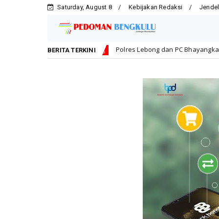
Saturday, August 8
Kebijakan Redaksi
Jendel
Polres Lebong dan PC Bhayangkari Berbagi Kebahagiaan Ber
Lebong
BERITA TERKINI