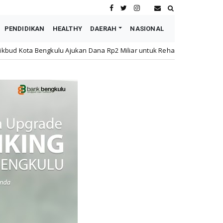
PENDIDIKAN
HEALTHY
DAERAH
NASIONAL
 Dana Rp2 Miliar untuk Rehabilitasi SMPN 19 Pascakebakaran
Nas