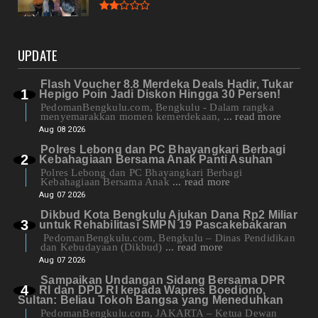
UPDATE
Flash Voucher 8.8 Merdeka Deals Hadir, Tukar
Hepigo Poin Jadi Diskon Hingga 30 Persen!
PedomanBengkulu.com, Bengkulu - Dalam rangka
menyemarakkan momen kemerdekaan,
... read more
Aug 08 2026
Polres Lebong dan PC Bhayangkari Berbagi
Kebahagiaan Bersama Anak Panti Asuhan
Polres Lebong dan PC Bhayangkari Berbagi
Kebahagiaan Bersama Anak
... read more
Aug 07 2026
Dikbud Kota Bengkulu Ajukan Dana Rp2 Miliar
untuk Rehabilitasi SMPN 19 Pascakebakaran
PedomanBengkulu.com, Bengkulu – Dinas Pendidikan
dan Kebudayaan (Dikbud)
... read more
Aug 07 2026
Sampaikan Undangan Sidang Bersama DPR
RI dan DPD RI kepada Wapres Boediono,
Sultan: Beliau Tokoh Bangsa yang Meneduhkan
PedomanBengkulu.com, JAKARTA – Ketua Dewan