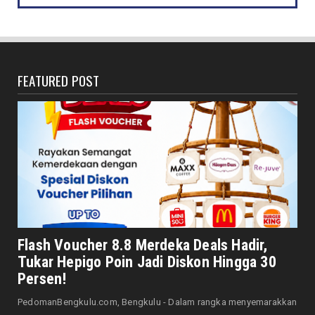
DAERAH
Jaga Kehormatan Simbol Negara, Walikota:
Jangan Pasang Bende...
August 07, 2026
FEATURED POST
DAERAH
Bersama Forkopimda, Walikota – Wawali
Bagikan 5.000 Bendera ...
August 07, 2026
JELAJAH
Saat Amal Masjid Keliru, Nasib Negeri
Mengharu-biru
August 07, 2026
HONDA
Honda CUV e: Motor Listrik Canggih, Penuh
Flash Voucher 8.8 Merdeka Deals Hadir,
Keunggulan dan Sia...
Tukar Hepigo Poin Jadi Diskon Hingga 30
August 07, 2026
Persen!
HONDA
PedomanBengkulu.com, Bengkulu - Dalam rangka menyemarakkan
Servis Bukan Saat Rusak: Astra Motor