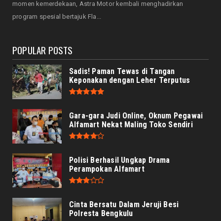
momen kemerdekaan, Astra Motor kembali menghadirkan
Bengkulu Ingatkan Penti...
program spesial bertajuk Fla...
August 07, 2026
POPULAR POSTS
Sadis! Paman Tewas di Tangan
Keponakan dengan Leher Terputus
Gara-gara Judi Online, Oknum Pegawai
Alfamart Nekat Maling Toko Sendiri
Polisi Berhasil Ungkap Drama
Perampokan Alfamart
Cinta Bersatu Dalam Jeruji Besi
Polresta Bengkulu