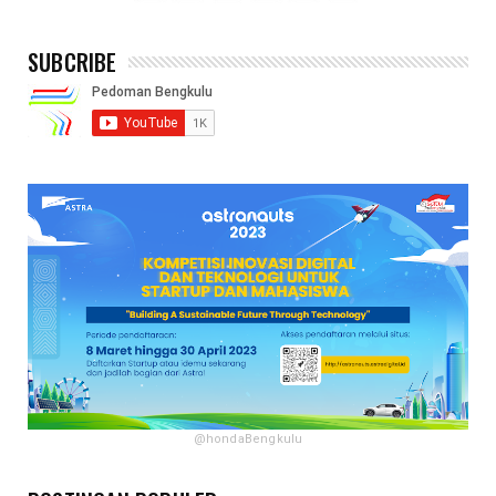
SUBCRIBE
@hondaBengkulu