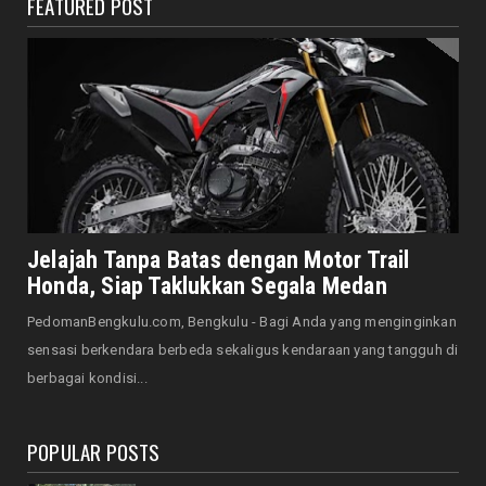
FEATURED POST
DAERAH
Jaga Kehormatan Simbol Negara, Walikota:
Jangan Pasang Bende...
August 07, 2026
DAERAH
Bersama Forkopimda, Walikota – Wawali
Bagikan 5.000 Bendera ...
August 07, 2026
JELAJAH
Saat Amal Masjid Keliru, Nasib Negeri
Jelajah Tanpa Batas dengan Motor Trail
Mengharu-biru
Honda, Siap Taklukkan Segala Medan
August 07, 2026
PedomanBengkulu.com, Bengkulu - Bagi Anda yang menginginkan
HONDA
sensasi berkendara berbeda sekaligus kendaraan yang tangguh di
Honda CUV e: Motor Listrik Canggih, Penuh
berbagai kondisi...
Keunggulan dan Sia...
August 07, 2026
POPULAR POSTS