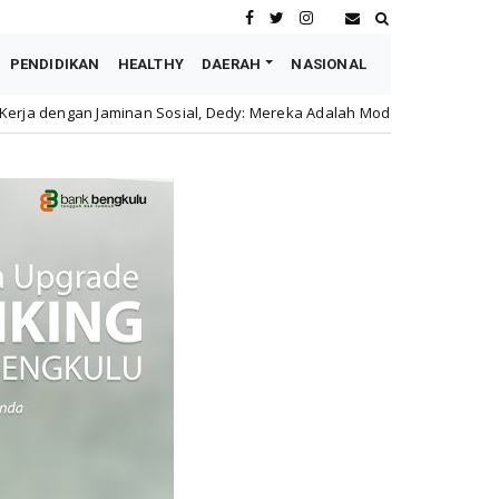
PENDIDIKAN
HEALTHY
DAERAH
NASIONAL
osial, Dedy: Mereka Adalah Modal Perusahaan
Astra M
honda