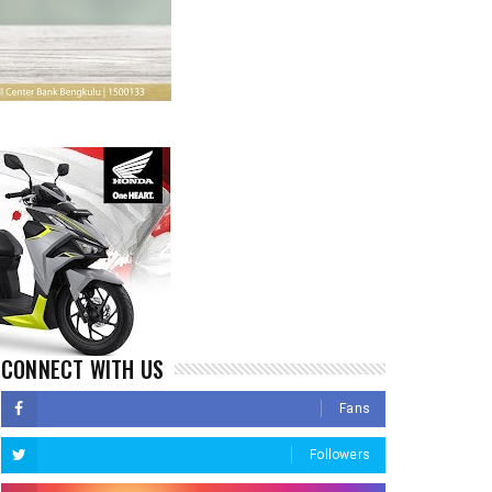
CONNECT WITH US
Fans
Followers