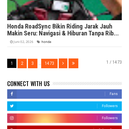
Honda RoadSync Bikin Riding Jarak Jauh
Makin Seru: Navigasi & Hiburan Tanpa Rib...
Juni 02, 2026
honda
1 / 1473
1
2
3
...
1473
CONNECT WITH US
Fans
Followers
Followers