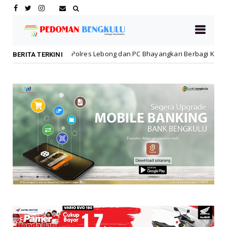
Polres Lebong dan PC Bhayangkari Berbagi Kebahagiaan Bersama A
BERITA TERKINI