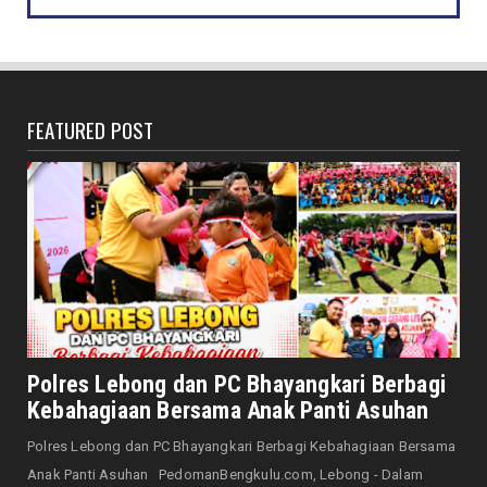
DAERAH
Bersama Forkopimda, Walikota – Wawali
Bagikan 5.000 Bendera ...
August 07, 2026
FEATURED POST
JELAJAH
Saat Amal Masjid Keliru, Nasib Negeri
Mengharu-biru
August 07, 2026
HONDA
Honda CUV e: Motor Listrik Canggih, Penuh
Keunggulan dan Sia...
August 07, 2026
NASIONAL
Senator Leni John Latief: Saatnya
Polres Lebong dan PC Bhayangkari Berbagi
Mengutamakan Rehabilitasi
Kebahagiaan Bersama Anak Panti Asuhan
August 06, 2026
Polres Lebong dan PC Bhayangkari Berbagi Kebahagiaan Bersama
NASIONAL
Anak Panti Asuhan PedomanBengkulu.com, Lebong - Dalam