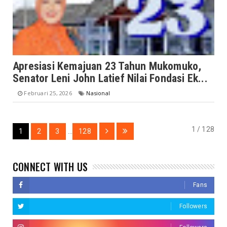
Apresiasi Kemajuan 23 Tahun Mukomuko,
Senator Leni John Latief Nilai Fondasi Ek...
Februari 25, 2026
Nasional
1 / 128
1
2
3
...
128
CONNECT WITH US
Fans
Followers