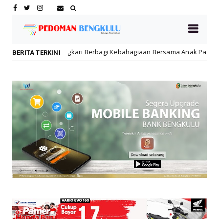
Kebahagiaan Bersama Anak Panti Asuhan
Dikbud Kota B
Daerah
BERITA TERKINI