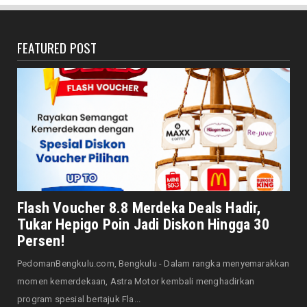
Jangan Pasang Bende...
August 07, 2026
FEATURED POST
DAERAH
Bersama Forkopimda, Walikota – Wawali
Bagikan 5.000 Bendera ...
August 07, 2026
JELAJAH
Saat Amal Masjid Keliru, Nasib Negeri
Mengharu-biru
August 07, 2026
HONDA
Honda CUV e: Motor Listrik Canggih, Penuh
Flash Voucher 8.8 Merdeka Deals Hadir,
Keunggulan dan Sia...
Tukar Hepigo Poin Jadi Diskon Hingga 30
August 07, 2026
Persen!
HONDA
PedomanBengkulu.com, Bengkulu - Dalam rangka menyemarakkan
Servis Bukan Saat Rusak: Astra Motor
momen kemerdekaan, Astra Motor kembali menghadirkan
Bengkulu Ingatkan Penti...
program spesial bertajuk Fla...
August 07, 2026