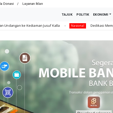
la Donasi
Layanan Iklan
TAJUK
POLITIK
EKONOMI
la
Dedikasi Memperkuat Otonomi Daerah, GKR Hema
Nasional