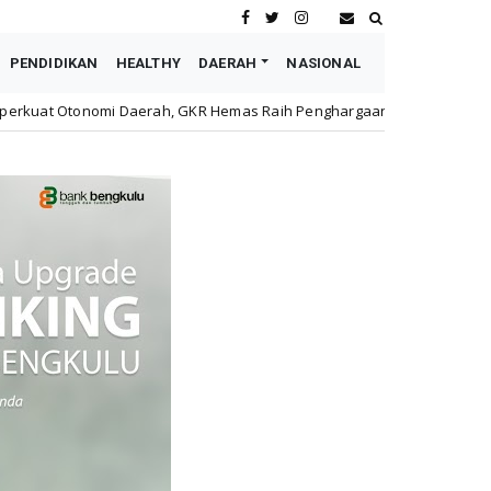
PENDIDIKAN
HEALTHY
DAERAH
NASIONAL
s Raih Penghargaan Dwipantara Wira Anugerah
Piliha
honda