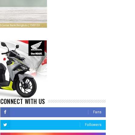
CONNECT WITH US
Fans
Followers