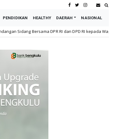
PENDIDIKAN
HEALTHY
DAERAH
NASIONAL
an DPD RI kepada Wapres Boediono, Sultan: Beliau Tokoh Bangsa ya