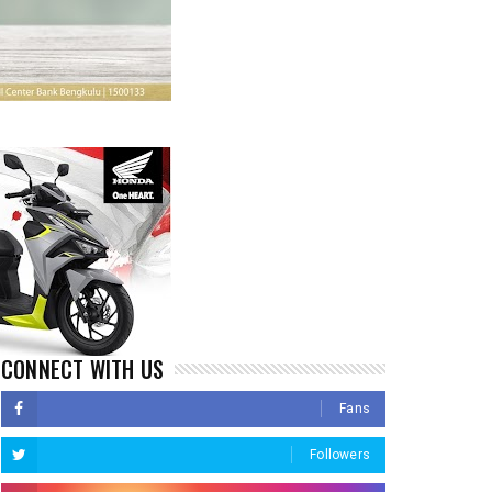
CONNECT WITH US
Fans
Followers