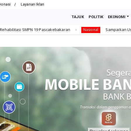
Donasi
Layanan Iklan
TAJUK
POLITIK
EKONOMI
karan
Sampaikan Undangan Sidang Bersama DPR RI d
Nasional